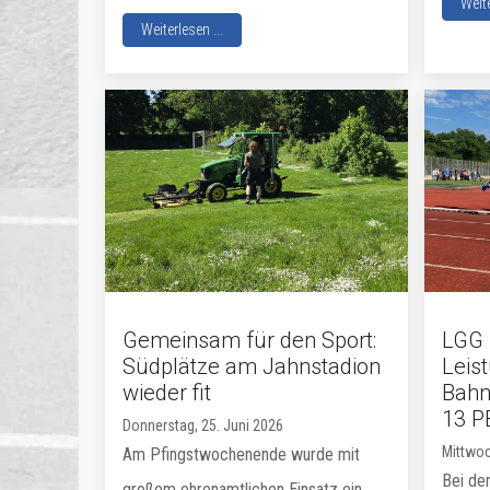
Weite
Weiterlesen ...
Gemeinsam für den Sport:
LGG 
Südplätze am Jahnstadion
Leis
wieder fit
Bahn
13 P
Donnerstag, 25. Juni 2026
Mittwoc
Am Pfingstwochenende wurde mit
Bei der
großem ehrenamtlichen Einsatz ein