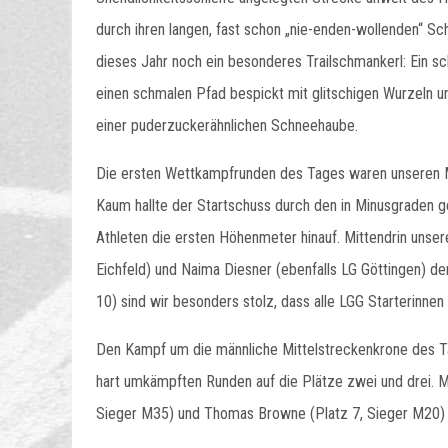
durch ihren langen, fast schon „nie-enden-wollenden“ Sc
dieses Jahr noch ein besonderes Trailschmankerl: Ein scha
einen schmalen Pfad bespickt mit glitschigen Wurzeln un
einer puderzuckerähnlichen Schneehaube.
Die ersten Wettkampfrunden des Tages waren unseren Mi
Kaum hallte der Startschuss durch den in Minusgraden g
Athleten die ersten Höhenmeter hinauf. Mittendrin unser
Eichfeld) und Naima Diesner (ebenfalls LG Göttingen) de
10) sind wir besonders stolz, dass alle LGG Starterinne
Den Kampf um die männliche Mittelstreckenkrone des Ta
hart umkämpften Runden auf die Plätze zwei und drei. Mi
Sieger M35) und Thomas Browne (Platz 7, Sieger M20) 