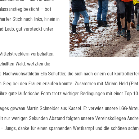
hlussanstieg besticht – bot
rfer Stich nach links, hinein in
d Laub, gut versteckt unter
ttelstrecklern vorbehalten.
ehüllten Wald, wetzten die
e Nachwuchsathletin Ella Schüttler, die sich nach einem gut kontrollie
n Sieg bei den Frauen erlaufen konnte. Zusammen mit Miriam Held (Platz
n ihre gute läuferische Form trotz widriger Bedingungen mit einer Top 1
ges gewann Martin Schneider aus Kassel. Er verwies unsere LGG-Akteure
t nur wenigen Sekunden Abstand folgten unsere Vereinskollegen Andreas 
– Jungs, danke für einen spannenden Wettkampf und die schönen schme