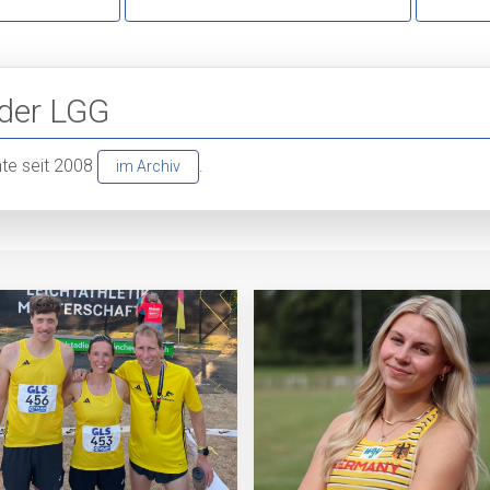
 der LGG
chte seit 2008
.
im Archiv