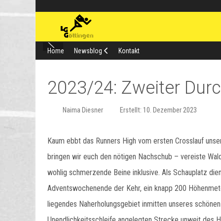
Home
Newsblog
Kontakt
2023/24: Zweiter Durc
Naima Diesner
Erstellt: 10. Dezember 2023
Kaum ebbt das Runners High vom ersten Crosslauf unse
bringen wir euch den nötigen Nachschub – vereiste Wal
wohlig schmerzende Beine inklusive. Als Schauplatz die
Adventswochenende der Kehr, ein knapp 200 Höhenmete
liegendes Naherholungsgebiet inmitten unseres schönen 
Unendlichkeitsschleife angelegten Strecke unweit des H