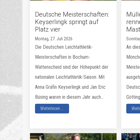
Deutsche Meisterschaften:
Müll
Keyserlingk springt auf
renn
Platz vier
Mas
Montag, 27. Juli 2026
Sonntag
Die Deutschen Leichtathletik-
An die
Meisterschaften in Bochum-
Mönche
Wattenscheid sind der Höhepunkt der
Meiste
nationalen Leichtathletik-Saison. Mit
ausget
Anna Gräfin Keyserlingk und Jan Eric
Deutsch
Büsing waren in diesem Jahr auch...
Götting
Weiterlesen ...
Weite