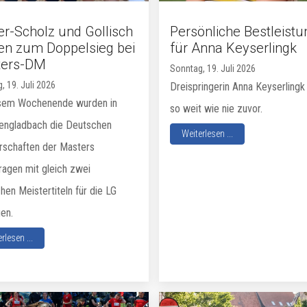
er-Scholz und Gollisch
Persönliche Bestleistu
en zum Doppelsieg bei
für Anna Keyserlingk
ters-DM
Sonntag, 19. Juli 2026
, 19. Juli 2026
Dreispringerin Anna Keyserlingk 
sem Wochenende wurden in
so weit wie nie zuvor.
ngladbach die Deutschen
Weiterlesen ...
rschaften der Masters
ragen mit gleich zwei
en Meistertiteln für die LG
en.
rlesen ...