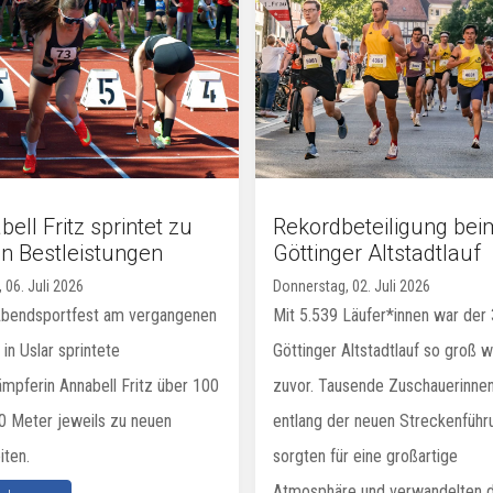
ell Fritz sprintet zu
Rekordbeteiligung bei
n Bestleistungen
Göttinger Altstadtlauf
 06. Juli 2026
Donnerstag, 02. Juli 2026
bendsportfest am vergangenen
Mit 5.539 Läufer*innen war der 
 in Uslar sprintete
Göttinger Altstadtlauf so groß w
mpferin Annabell Fritz über 100
zuvor. Tausende Zuschauerinne
0 Meter jeweils zu neuen
entlang der neuen Streckenführ
iten.
sorgten für eine großartige
Atmosphäre und verwandelten di