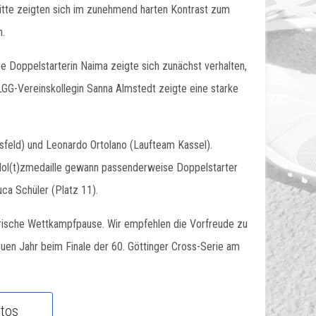
nitte zeigten sich im zunehmend harten Kontrast zum
n.
 Doppelstarterin Naima zeigte sich zunächst verhalten,
 LGG-Vereinskollegin Sanna Almstedt zeigte eine starke
hsfeld) und Leonardo Ortolano (Laufteam Kassel).
Hol(t)zmedaille gewann passenderweise Doppelstarter
uca Schüler (Platz 11).
erische Wettkampfpause. Wir empfehlen die Vorfreude zu
euen Jahr beim Finale der 60. Göttinger Cross-Serie am
tos