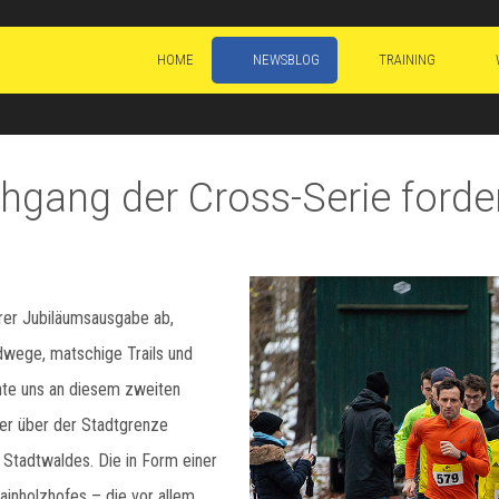
HOME
NEWSBLOG
TRAINING
hgang der Cross-Serie forder
rer Jubiläumsausgabe ab,
dwege, matschige Trails und
nte uns an diesem zweiten
r über der Stadtgrenze
Stadtwaldes. Die in Form einer
ainholzhofes – die vor allem