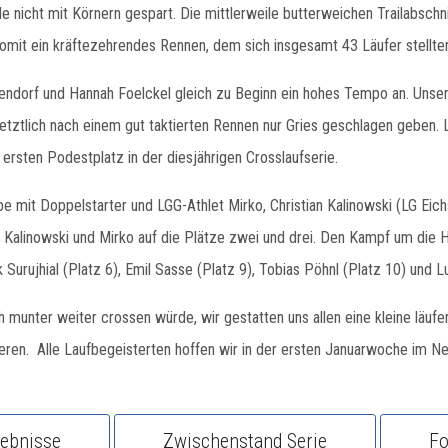
nicht mit Körnern gespart. Die mittlerweile butterweichen Trailabsch
omit ein kräftezehrendes Rennen, dem sich insgesamt 43 Läufer stellte
ndorf und Hannah Foelckel gleich zu Beginn ein hohes Tempo an. Unsere
 letztlich nach einem gut taktierten Rennen nur Gries geschlagen geben.
 ersten Podestplatz in der diesjährigen Crosslaufserie.
e mit Doppelstarter und LGG-Athlet Mirko, Christian Kalinowski (LG Eic
Kalinowski und Mirko auf die Plätze zwei und drei. Den Kampf um die 
 Surujhial (Platz 6), Emil Sasse (Platz 9), Tobias Pöhnl (Platz 10) und L
unter weiter crossen würde, wir gestatten uns allen eine kleine läuf
ieren. Alle Laufbegeisterten hoffen wir in der ersten Januarwoche im N
gebnisse
Zwischenstand Serie
Fo