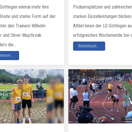
 Göttingen einmal mehr ihre
Podiumsplätzen und zahlreiche
Breite und starke Form auf der
starken Einzelleistungen blicken
nter den Trainern Wilhelm
Athlet:innen der LG Göttingen au
r und Oliver Majchrzak.
erfolgreiches Wochenende bei d
rs die...
Weiterlesen ...
rlesen ...