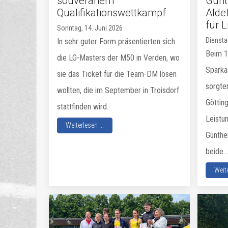
souveränem
Günt
Qualifikationswettkampf
Aldef
für 
Sonntag, 14. Juni 2026
Diensta
In sehr guter Form präsentierten sich
Beim 16
die LG-Masters der M50 in Verden, wo
Sparka
sie das Ticket für die Team-DM lösen
sorgte
wollten, die im September in Troisdorf
Göttin
stattfinden wird.
Leistu
Weiterlesen ...
Günthe
beide...
Weite