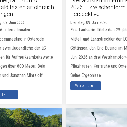
her, Mintzloff und
Dreifachstart im Frühj
eld testen erfolgreich
2026 – Zwischenform 
Lingen
Perspektive
g, 09. Juni 2026
Dienstag, 09. Juni 2026
. Internationalen
Eine Laufserie führte den 23-jäh
ssenmeeting in Osterode
Mittel- und Langstreckler der L
n zwei Jugendliche der LG
Göttingen, Jan-Eric Büsing, im M
gen für Aufmerksamkeitswerte
Juni 2026 an drei Wettkampfort
ngen über 800 Meter. Bela
Pliezhausen, Karlsruhe und Oste
r und Jonathan Mintzloff,
Seine Ergebnisse...
Weiterlesen ...
rlesen ...