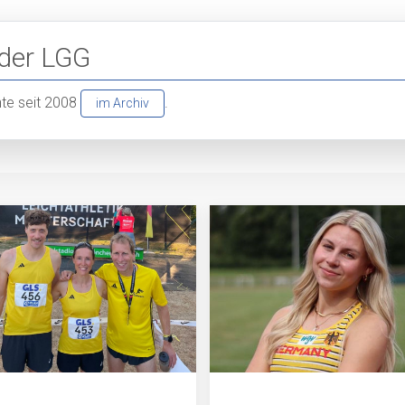
 der LGG
chte seit 2008
.
im Archiv