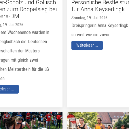
er-Scholz und Gollisch
Persönliche Bestleistu
en zum Doppelsieg bei
für Anna Keyserlingk
ters-DM
Sonntag, 19. Juli 2026
, 19. Juli 2026
Dreispringerin Anna Keyserlingk 
sem Wochenende wurden in
so weit wie nie zuvor.
ngladbach die Deutschen
Weiterlesen ...
rschaften der Masters
ragen mit gleich zwei
en Meistertiteln für die LG
en.
rlesen ...