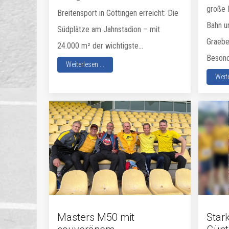
große 
Breitensport in Göttingen erreicht: Die
Bahn u
Südplätze am Jahnstadion – mit
Graebe
24.000 m² der wichtigste...
Besonde
Weiterlesen ...
Weite
Masters M50 mit
Stark