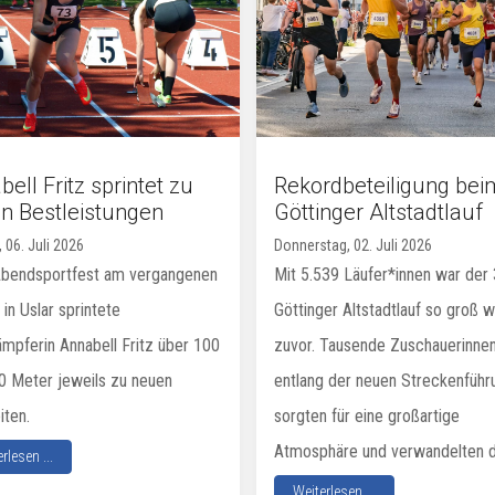
ell Fritz sprintet zu
Rekordbeteiligung bei
n Bestleistungen
Göttinger Altstadtlauf
 06. Juli 2026
Donnerstag, 02. Juli 2026
bendsportfest am vergangenen
Mit 5.539 Läufer*innen war der 
 in Uslar sprintete
Göttinger Altstadtlauf so groß w
mpferin Annabell Fritz über 100
zuvor. Tausende Zuschauerinne
0 Meter jeweils zu neuen
entlang der neuen Streckenführ
iten.
sorgten für eine großartige
Atmosphäre und verwandelten di
rlesen ...
Weiterlesen ...