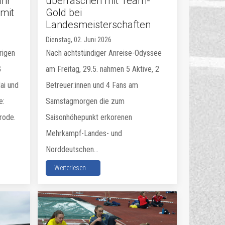
ahr
überraschen mit Team-
mit
Gold bei
Landesmeisterschaften
Dienstag, 02. Juni 2026
rigen
Nach achtstündiger Anreise-Odyssee
G
am Freitag, 29.5. nahmen 5 Aktive, 2
ai und
Betreuer:innen und 4 Fans am
e:
Samstagmorgen die zum
rode.
Saisonhöhepunkt erkorenen
Mehrkampf-Landes- und
Norddeutschen...
Weiterlesen ...