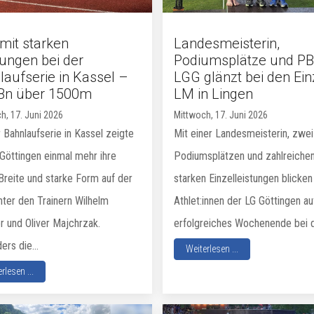
mit starken
Landesmeisterin,
tungen bei der
Podiumsplätze und PB
laufserie in Kassel –
LGG glänzt bei den Ein
Bn über 1500m
LM in Lingen
h, 17. Juni 2026
Mittwoch, 17. Juni 2026
 Bahnlaufserie in Kassel zeigte
Mit einer Landesmeisterin, zwei
 Göttingen einmal mehr ihre
Podiumsplätzen und zahlreiche
Breite und starke Form auf der
starken Einzelleistungen blicken
nter den Trainern Wilhelm
Athlet:innen der LG Göttingen au
r und Oliver Majchrzak.
erfolgreiches Wochenende bei d
rs die...
Weiterlesen ...
rlesen ...