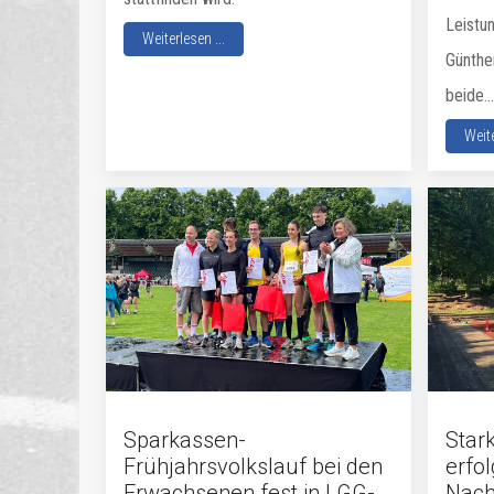
Leistu
Weiterlesen ...
Günthe
beide...
Weite
Sparkassen-
Star
Frühjahrsvolkslauf bei den
erfol
Erwachsenen fest in LGG-
Nach