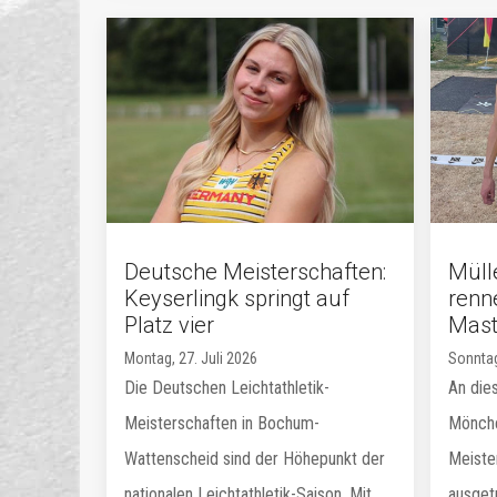
Deutsche Meisterschaften:
Müll
Keyserlingk springt auf
renn
Platz vier
Mas
Montag, 27. Juli 2026
Sonntag
Die Deutschen Leichtathletik-
An die
Meisterschaften in Bochum-
Mönche
Wattenscheid sind der Höhepunkt der
Meiste
nationalen Leichtathletik-Saison. Mit
ausget