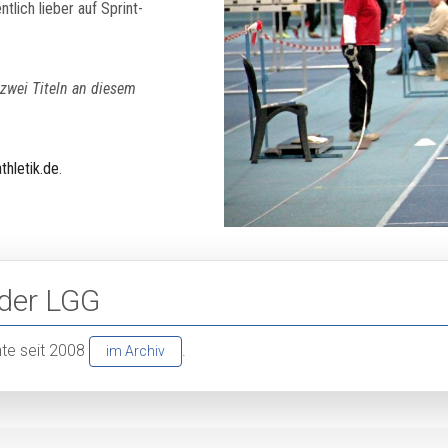
lich lieber auf Sprint-
 zwei Titeln an diesem
athletik.de
.
 der LGG
chte seit 2008
.
im Archiv