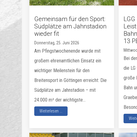
Gemeinsam für den Sport:
LGG 
Südplätze am Jahnstadion
Leis
wieder fit
Bahn
13 P
Donnerstag, 25. Juni 2026
Mittwoc
Am Pfingstwochenende wurde mit
Bei der
großem ehrenamtlichen Einsatz ein
die LG
wichtiger Meilenstein für den
große 
Breitensport in Göttingen erreicht: Die
Bahn u
Südplätze am Jahnstadion – mit
Graebe
24.000 m² der wichtigste...
Besonde
Weiterlesen ...
Weite