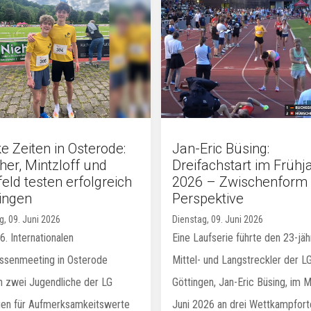
e Zeiten in Osterode:
Jan-Eric Büsing:
her, Mintzloff und
Dreifachstart im Frühj
eld testen erfolgreich
2026 – Zwischenform 
Lingen
Perspektive
g, 09. Juni 2026
Dienstag, 09. Juni 2026
. Internationalen
Eine Laufserie führte den 23-jäh
ssenmeeting in Osterode
Mittel- und Langstreckler der L
n zwei Jugendliche der LG
Göttingen, Jan-Eric Büsing, im M
gen für Aufmerksamkeitswerte
Juni 2026 an drei Wettkampfort