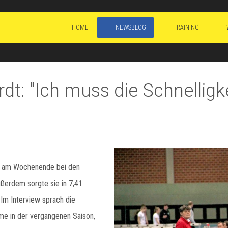
HOME
NEWSBLOG
TRAINING
dt: "Ich muss die Schnelligk
dt am Wochenende bei den
ßerdem sorgte sie in 7,41
Im Interview sprach die
me in der vergangenen Saison,