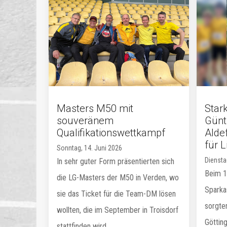
Masters M50 mit
Stark
souveränem
Günt
Qualifikationswettkampf
Aldef
für 
Sonntag, 14. Juni 2026
Diensta
In sehr guter Form präsentierten sich
Beim 16
die LG-Masters der M50 in Verden, wo
Sparka
sie das Ticket für die Team-DM lösen
sorgte
wollten, die im September in Troisdorf
Göttin
stattfinden wird.