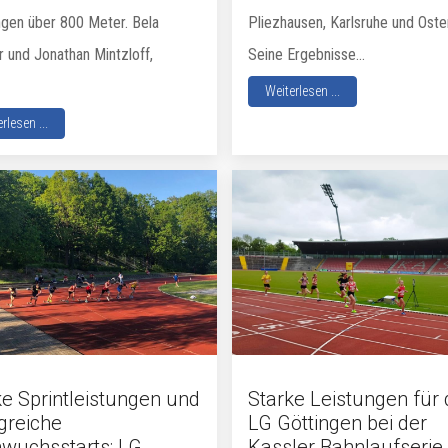
ngen über 800 Meter. Bela
Pliezhausen, Karlsruhe und Oste
r und Jonathan Mintzloff,
Seine Ergebnisse...
Weiterlesen ...
rlesen ...
ke Sprintleistungen und
Starke Leistungen für 
greiche
LG Göttingen bei der
wuchsstarts: LG
Kassler Bahnlaufserie