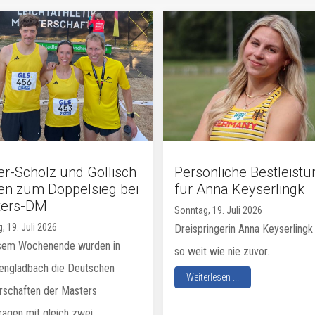
er-Scholz und Gollisch
Persönliche Bestleistu
en zum Doppelsieg bei
für Anna Keyserlingk
ters-DM
Sonntag, 19. Juli 2026
, 19. Juli 2026
Dreispringerin Anna Keyserlingk 
sem Wochenende wurden in
so weit wie nie zuvor.
ngladbach die Deutschen
Weiterlesen ...
rschaften der Masters
ragen mit gleich zwei